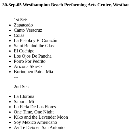
30-Sep-05 Westhampton Beach Performing Arts Center, Westh
1st Set:
Zapateado
Canto Veracruz
Colas
La Pistola y El Corazón
Saint Behind the Glass
El Cuchipe
Los Ojos De Pancha
Porro Por Pedrito
Arizona Skies>
Borinquen Patria Mia
---
2nd Set:
La Llorona
Sabor a Mí
La Feria De Las Flores
One Time, One Night
Kiko and the Lavender Moon
Soy Mexico Americano
Ay Te Dejo en San Antonio