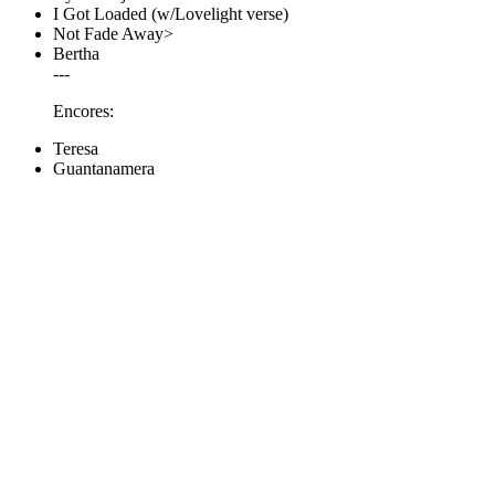
I Got Loaded (w/Lovelight verse)
Not Fade Away>
Bertha
---
Encores:
Teresa
Guantanamera